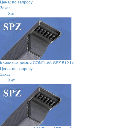
Цена: по запросу
Заказ
Хит
Клиновые ремни CONTI-V® SPZ 512 Ld
Цена: по запросу
Заказ
Хит