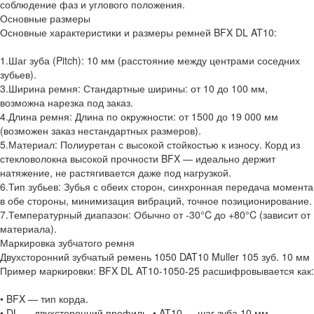
соблюдение фаз и углового положения.
Основные размеры
Основные характеристики и размеры ремней BFX DL AT10:
1.Шаг зуба (Pitch): 10 мм (расстояние между центрами соседних
зубьев).
3.Ширина ремня: Стандартные ширины: от 10 до 100 мм,
возможна нарезка под заказ.
4.Длина ремня: Длина по окружности: от 1500 до 19 000 мм
(возможен заказ нестандартных размеров).
5.Материал: Полиуретан с высокой стойкостью к износу. Корд из
стекловолокна высокой прочности BFX — идеально держит
натяжение, не растягивается даже под нагрузкой.
6.Тип зубьев: Зубья с обеих сторон, синхронная передача момента
в обе стороны, минимизация вибраций, точное позиционирование.
7.Температурный диапазон: Обычно от -30°C до +80°C (зависит от
материала).
Маркировка зубчатого ремня
Двухсторонний зубчатый ремень 1050 DAT10 Muller 105 зуб. 10 мм
Пример маркировки: BFX DL AT10-1050-25 расшифровывается как:
• BFX — тип корда.
• DL — двухсторонний профиль. • AT10 — шаг зуба 10 мм.