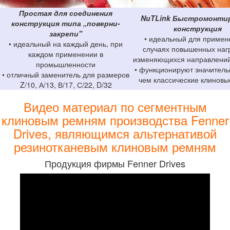
Простая для соединения
NuTLink Быстромонти
конструкция типа „поверни-
конструкция
закрепи"
• идеальный для примен
• идеальный на каждый день, при
случаях повышенных нагр
каждом применении в
изменяющихся направлений
промышленности
• функционируют значитель
• отличный заменитель для размеров
чем классические клиновы
Z/10, А/13, В/17, С/22, D/32
Видео материал по сегментным
клиновым ремням производства Fenner
Drives, являющимся альтернативой
резинотканевым клиновым ремням
Продукция фирмы Fenner Drives