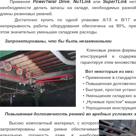
Применяя
PowerTwist Drive
,
NuTLink
или
SuperTLink
нет
необходимости делать запасы на складе, необходимых разной
длины резиновых ремней.
Достаточно купить по одной упаковке А/13 и В/17 и
непрерывность работы оборудования обеспечена на 90%, при
этом значительно уменьшая складские расходы.
Запроектированы, что бы быть незаменимыми
Клиновые ремни фирмы Fe
конструкцией и содерж
гарантируя этим множество
Вот некоторые из них:
• Применение в стандартн
• Повышенная долговечно
• Быстрая, простая устано
• Уменьшение складских з
• „Нулевые простои" маш
• Упрощенная конструкция
Повышенная долговечность ремней во вредных условиях 
Высоко композитный материал, с которого
запроектированы наши ремни обеспечивает
идеальную прочность даже в наиболее