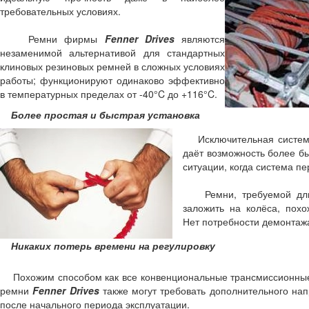
требовательных условиях.
Ремни фирмы
Fenner Drives
являются
незаменимой альтернативой для стандартных
клиновых резиновых ремней в сложных условиях
работы; функционируют одинаково эффективно
в температурных пределах от -40°C до +116°C.
Более простая и быстрая установка
Исключительная система 
даёт возможность более бы
ситуации, когда система п
Ремни, требуемой длины
заложить на колёса, пох
Нет потребности демонтаж
Никаких потерь времени на регулировку
Похожим способом как все конвенциональные трансмиссионны
ремни
Fenner Drives
также могут требовать дополнительного на
после начального периода эксплуатации.