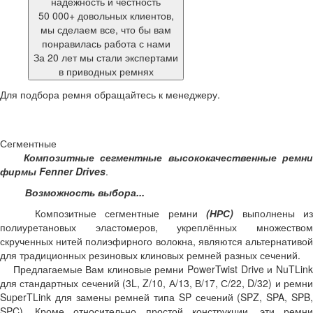
надежность и честность
50 000+ довольных клиентов,
мы сделаем все, что бы вам
понравилась работа с нами
За 20 лет мы стали экспертами
в приводных ремнях
Для подбора ремня обращайтесь к менеджеру.
Сегментные
Композитные сегментные высококачественные ремн
фирмы Fenner Drives
.
Возможность выбора...
Композитные сегментные ремни
(НРС)
выполнены и
полиуретановых эластомеров, укреплённых множеством
скрученных нитей полиэфирного волокна, являются альтернативой
для традиционных резиновых клиновых ремней разных сечений.
Предлагаемые Вам клиновые ремни PowerTwist Drive и NuTLink
для стандартных сечений (3L, Z/10, А/13, В/17, С/22, D/32) и ремни
SuperTLink для замены ремней типа SP сечений (SPZ, SPA, SPB,
SPC). Кроме относительно простой конструкции, эти ремни