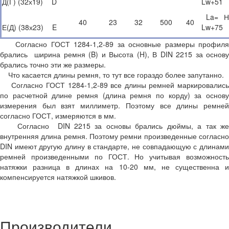
Д(Г) (32х19)
D
Lw+51
La=
Н
40
23
32
500
40
Е(Д) (38х23)
E
Lw+75
Согласно ГОСТ 1284-1,2-89 за основные размеры профиля
брались ширина ремня (B) и Высота (H), В DIN 2215 за основу
брались точно эти же размеры.
Что касается длины ремня, то тут все гораздо более запутанно.
Согласно ГОСТ 1284-1,2-89 все длины ремней маркировались
по расчетной длине ремня (длина ремня по корду) за основу
измерения был взят миллиметр. Поэтому все длины ремней
согласно ГОСТ, измеряются в мм.
Согласно DIN 2215 за основы брались дюймы, а так же
внутренняя длина ремня. Поэтому ремни произведенные согласно
DIN имеют другую длину в стандарте, не совпадающую с длинами
ремней произведенными по ГОСТ. Но учитывая возможность
натяжки разница в длинах на 10-20 мм, не существенна и
компенсируется натяжкой шкивов.
Производители