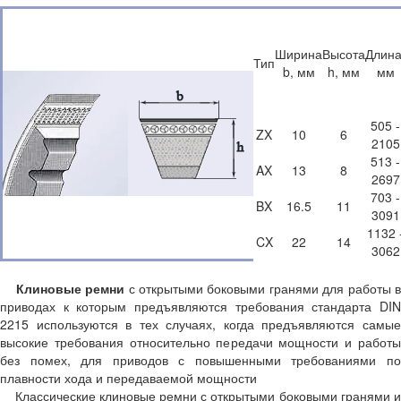
Ширина
Высота
Длина
Тип
b, мм
h, мм
мм
505 -
ZX
10
6
2105
513 -
AX
13
8
2697
703 -
BX
16.5
11
3091
1132 
CX
22
14
3062
Клиновые ремни
с открытыми боковыми гранями для работы 
приводах к которым предъявляются требования стандарта DIN
2215 используются в тех случаях, когда предъявляются самые
высокие требования относительно передачи мощности и работы
без помех, для приводов с повышенными требованиями по
плавности хода и передаваемой мощности
Классические клиновые ремни с открытыми боковыми гранями и