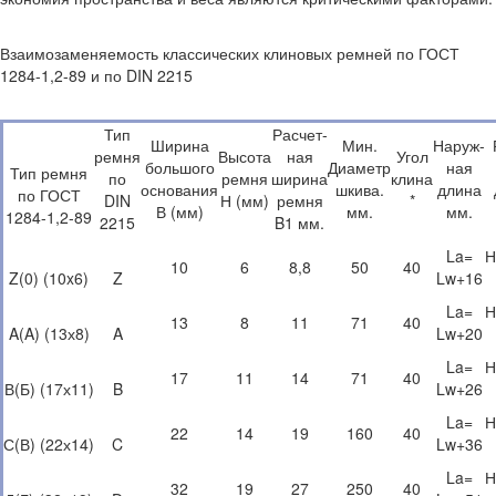
Взаимозаменяемость классических клиновых ремней по ГОСТ
1284-1,2-89 и по DIN 2215
Тип
Расчет-
Ширина
Мин.
Наруж-
ремня
Высота
ная
Угол
большого
Диаметр
ная
Тип ремня
по
ремня
ширина
клина
основания
шкива.
длина
по ГОСТ
DIN
Н (мм)
ремня
*
В (мм)
мм.
мм.
1284-1,2-89
2215
B1 мм.
La=
Н
10
6
8,8
50
40
Z(0) (10x6)
Z
Lw+16
La=
Н
13
8
11
71
40
A(A) (13х8)
A
Lw+20
La=
Н
17
11
14
71
40
В(Б) (17х11)
B
Lw+26
La=
Н
22
14
19
160
40
С(В) (22х14)
C
Lw+36
La=
Н
32
19
27
250
40