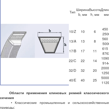
Ширина
Высота
Длин
Тип
b, мм
h, мм
мм
450 
10/Z
10
6
250
560 
13/A
13
8
500
615 
17/B
17
11
876
1090
22/C
22
14
914
2000
32/D
32
20
125
5000
40/E
40
25
112
Области применения клиновых ремней классического
сечения
• Классические промышленные и сельскохозяйственные
приводы;