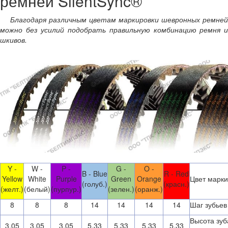
ремней SilentSync®
Благодаря различным цветам маркировки шевронных ремней
можно без усилий подобрать
правильную комбинацию ремня 
шкивов.
Y -
W -
P -
G -
O -
B - Blue
R - Red
Yellow
White
Purple
Green
Orange
Цвет марки
(голуб.)
(красн.)
(желт.)
(белый)
(пурпур.)
(зелен.)
(оранж.)
8
8
8
14
14
14
14
Шаг зубьев
Высота зуб
3,05
3,05
3,05
5,33
5,33
5,33
5,33