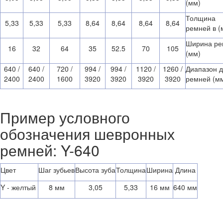
(мм)
Толщина
5,33
5,33
5,33
8,64
8,64
8,64
8,64
ремней в (
Ширина ре
16
32
64
35
52.5
70
105
(мм)
640 /
640 /
720 /
994 /
994 /
1120 /
1260 /
Диапазон 
2400
2400
1600
3920
3920
3920
3920
ремней (м
Пример условного
обозначения шевронных
ремней: Y-640
Цвет
Шаг зубьев
Высота зуба
Толщина
Ширина
Длина
Y - желтый
8 мм
3,05
5,33
16 мм
640 мм