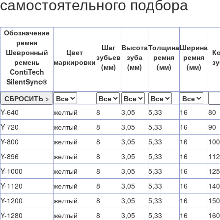
самостоятельного подбора
Обозначение
ремня
Шаг
Высота
Толщина
Ширина
Шевронный
Цвет
К
зубьев
зуба
ремня
ремня
ремень
маркировки
з
(мм)
(мм)
(мм)
(мм)
ContiTech
SilentSync®
Y-640
желтый
8
3,05
5,33
16
80
Y-720
желтый
8
3,05
5,33
16
90
Y-800
желтый
8
3,05
5,33
16
100
Y-896
желтый
8
3,05
5,33
16
112
Y-1000
желтый
8
3,05
5,33
16
125
Y-1120
желтый
8
3,05
5,33
16
140
Y-1200
желтый
8
3,05
5,33
16
150
Y-1280
желтый
8
3,05
5,33
16
160