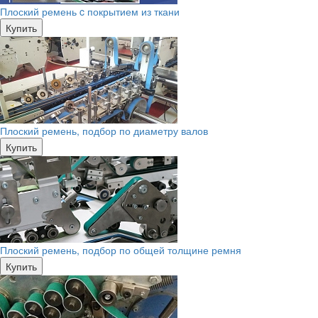
Плоский ремень c покрытием из ткани
Купить
Плоский ремень, подбор по диаметру валов
Купить
Плоский ремень, подбор по общей толщине ремня
Купить