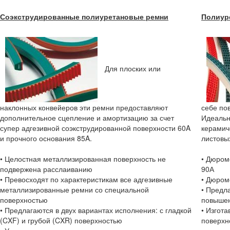
Соэкструдированные полиуретановые ремни
Полиур
Для плоских или
наклонных конвейеров эти ремни предоставляют
себе по
дополнительное сцепление и амортизацию за счет
Идеальн
супер адгезивной соэкструдированной поверхности 60A
керамич
и прочного основания 85A.
листовы
• Целостная металлизированная поверхность не
• Дюром
подвержена расслаиванию
90А
• Превосходят по характеристикам все адгезивные
• Дюром
металлизированные ремни со специальной
• Предл
поверхностью
повышен
• Предлагаются в двух вариантах исполнения: с гладкой
• Изгот
(CXF) и грубой (CXR) поверхностью
поверхн