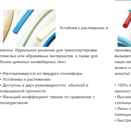
Устойчив к растяжению и
износу. Идеальное решение для транспортировки
производ
тяжелых или абразивных материалов, а также для
вызыват
более длинных конвейерных лент.
наши ка
можно с
• Изготавливаются из твердого полиэфира
минуты!
• Устойчивы к растяжению
• Доступны в двух разновидностях: обычной и
• 100% 
повышенной прочности
прочнос
• Меньший коэффициент трения по сравнению с
• Высок
полиуретаном
стальны
• Легко
помощью
• Быстра