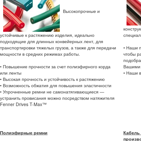
Высокопрочные и
констру
устойчивые к растяжению изделия, идеально
специал
подходящие для длинных конвейерных лент, для
транспортировки тяжелых грузов, а также для передачи
• Наши 
мощности в средних режимах работы.
чтобы р
подобра
• Повышение прочности за счет полиэфирного корда
Вашими 
или ленты
• Наши 
• Высокая прочность и устойчивость к растяжению
• Возможность обжатия для повышения эластичности
• Упрочненные ремни не самонатягивающиеся —
устранить провисания можно посредством натяжителя
Fenner Drives T-Max™
Полиэфирные ремни
Кабель
произв