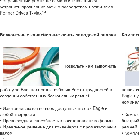
• Упрочненные ремни не самонатягивающиеся —
устранить провисания можно посредством натяжителя
Fenner Drives T-Max™
Бесконечные конвейерные ленты заводской сварки
Комплек
Позвольте нам выполнить
работу за Вас, полностью избавив Вас от трудностей в
наших с
создании собственных бесконечных ремней.
Eagle н
номинал
• Изготавливаются во всех доступных цветах Eagle и
любой твердости
• Компл
• Превосходная способность к восстановлению формы
быстрый
• Идеальное решение для конвейеров с промежуточным
ремней 
валом
• Компле