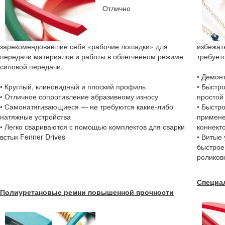
Отлично
зарекомендовавшие себя «рабочие лошадки» для
избежат
передачи материалов и работы в облегченном режиме
требуетс
силовой передачи.
• Демон
• Круглый, клиновидный и плоский профиль
• Быстр
• Отличное сопротивление абразивному износу
простой
• Самонатягивающиеся — не требуются какие-либо
• Быстр
натяжные устройства
примене
• Легко свариваются с помощью комплектов для сварки
коннект
встык Fenner Drives
• Витые
быстрое
роликов
Специа
Полиуретановые ремни повышенной прочности