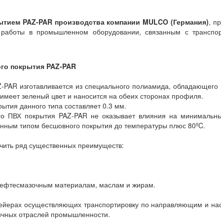
ытием PAZ-PAR производства компании MULCO (Германия)
, п
 работы в промышленном оборудовании, связанным с транспо
го покрытия PAZ-PAR
AR изготавливается из специального полиамида, обладающего 
имеет зеленый цвет и наносится на обеих сторонах профиля.
тия данного типа составляет 0.3 мм.
ВХ покрытия PAZ-PAR не оказывает влияния на минимальные 
анным типом бесшовного покрытия до температуры плюс 80ºC.
ить ряд существенных преимуществ:
нефтесмазочным материалам, маслам и жирам.
ерах осуществляющих транспортировку по направляющим и наст
личных отраслей промышленности.