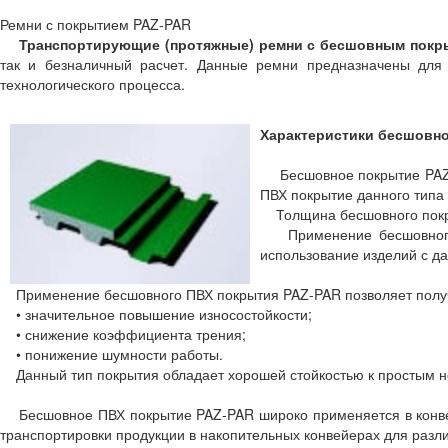
Ремни с покрытием PAZ-PAR
Транспортирующие (протяжные) ремни с бесшовным покр
так и безналичный расчет. Данные ремни предназначены для
технологического процесса.
Характеристики бесшовно
Бесшовное покрытие PAZ-P
ПВХ покрытие данного типа 
Толщина бесшовного покры
Применение бесшовного П
использование изделий с д
Применение бесшовного ПВХ покрытия PAZ-PAR позволяет получ
• значительное повышение износостойкости;
• снижение коэффициента трения;
• понижение шумности работы.
Данный тип покрытия обладает хорошей стойкостью к простым 
Бесшовное ПВХ покрытие PAZ-PAR широко применяется в конвей
транспортировки продукции в накопительных конвейерах для раз