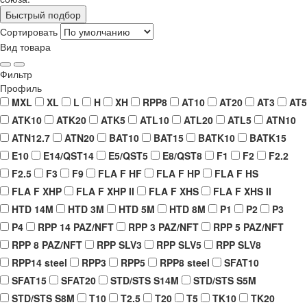
Быстрый подбор
Сортировать
Вид товара
Фильтр
Профиль
MXL
XL
L
H
XH
RPP8
AT10
AT20
AT3
AT5
ATK10
ATK20
ATK5
ATL10
ATL20
ATL5
ATN10
ATN12.7
ATN20
BAT10
BAT15
BATK10
BATK15
E10
E14/QST14
E5/QST5
E8/QST8
F1
F2
F2.2
F2.5
F3
F9
FLA F HF
FLA F HP
FLA F HS
FLA F XHP
FLA F XHP II
FLA F XHS
FLA F XHS II
HTD 14M
HTD 3M
HTD 5M
HTD 8M
P1
P2
P3
P4
RPP 14 PAZ/NFT
RPP 3 PAZ/NFT
RPP 5 PAZ/NFT
RPP 8 PAZ/NFT
RPP SLV3
RPP SLV5
RPP SLV8
RPP14 steel
RPP3
RPP5
RPP8 steel
SFAT10
SFAT15
SFAT20
STD/STS S14M
STD/STS S5M
STD/STS S8M
T10
T2.5
T20
T5
TK10
TK20