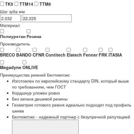
TK5
TTM14
TTM8
Шаг зуба мм
Материал
Полиуретан
Резина
Производитель
BRECO
BANDO
CFNR
Contitech
Elatech
Fenner
FRK
ITASIA
Megadyne
ONLIVE
Преимущества
ремней Белтимпэкс
Изготовлен по европейскому стандарту DIN, который выше
по требованиям, чем ГОСТ
Кордшнур уложен ровно
Без запаха дешевой резины
Геометрия готового ремня идеально подходит под профиль
шкива
Белтимпэкс - надежный партнер с безупречной репутацией