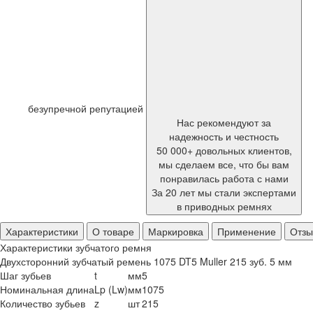
безупречной репутацией
Нас рекомендуют за
надежность и честность
50 000+ довольных клиентов,
мы сделаем все, что бы вам
понравилась работа с нами
За 20 лет мы стали экспертами
в приводных ремнях
Характеристики
О товаре
Маркировка
Применение
Отз
Характеристики зубчатого ремня
Двухсторонний зубчатый ремень 1075 DT5 Muller 215 зуб. 5 мм
Шаг зубьев
t
мм
5
Номинальная длина
Lp (Lw)
мм
1075
Количество зубьев
z
шт
215