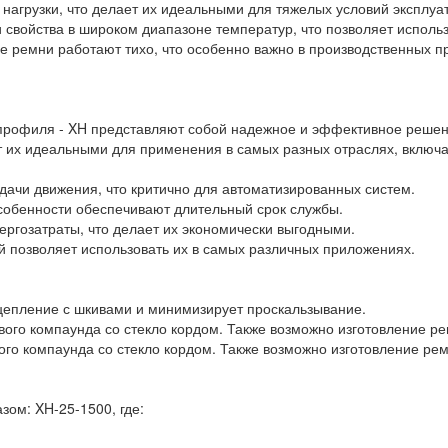
нагрузки, что делает их идеальными для тяжелых условий эксплуа
 свойства в широком диапазоне температур, что позволяет использ
ые ремни работают тихо, что особенно важно в производственных п
профиля - XH представляют собой надежное и эффективное решен
ет их идеальными для применения в самых разных отраслях, включ
дачи движения, что критично для автоматизированных систем.
особенности обеспечивают длительный срок службы.
ргозатраты, что делает их экономически выгодными.
й позволяет использовать их в самых различных приложениях.
цепление с шкивами и минимизирует проскальзывание.
ового компаунда со стекло кордом. Также возможно изготовление 
вого компаунда со стекло кордом. Также возможно изготовление р
ом: XH-25-1500, где: