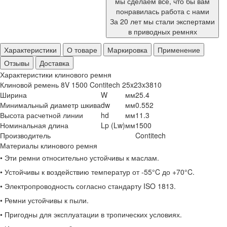
мы сделаем все, что бы вам
понравилась работа с нами
За 20 лет мы стали экспертами
в приводных ремнях
Характеристики
О товаре
Маркировка
Применение
Отзывы
Доставка
Характеристики клинового ремня
Клиновой ремень 8V 1500 Contitech 25x23x3810
Ширина
W
мм
25.4
Минимальный диаметр шкива
dw
мм
0.552
Высота расчетной линии
hd
мм
11.3
Номинальная длина
Lp (Lw)
мм
1500
Производитель
Contitech
Материалы клинового ремня
• Эти ремни относительно устойчивы к маслам.
• Устойчивы к воздействию температур от -55°C до +70°C.
• Электропроводность согласно стандарту ISO 1813.
• Ремни устойчивы к пыли.
• Пригодны для эксплуатации в тропических условиях.