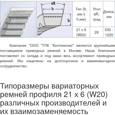
Тип (b,
Угол
Длина,
мм x
aR,
мм
h,мм)
град
21 х 6
530 -
28
(W20)
1220
Компания "ООО "ТПК "Белтимпэкс" является крупнейшим
поставщиком приводных ремней в Москве. Наша Компания
поставляет со склада и под заказ весь ассортимент приводных
ремней. Мы нацелены на долгосрочное и взаимовыгодное
сотрудничество.
Типоразмеры вариаторных
ремней профиля 21 х 6 (W20)
различных производителей и
их взаимозаменяемость