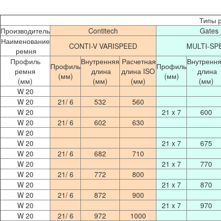
Типы 
Производитель
Contitech
Gates
Наименование
CONTI-V VARISPEED
MULTI-SP
ремня
Профиль
Внутренняя
Расчетная
Внутренн
Профиль
Профиль
ремня
длина
длина ISO
длина
(мм)
(мм)
(мм)
(мм)
(мм)
(мм)
W 20
W 20
21/ 6
532
560
W 20
21 x 7
600
W 20
21/ 6
602
630
W 20
W 20
21 x 7
675
W 20
21/ 6
682
710
W 20
21 x 7
770
W 20
21/ 6
772
800
W 20
21 x 7
870
W 20
21/ 6
872
900
W 20
21 x 7
970
W 20
21/ 6
972
1000