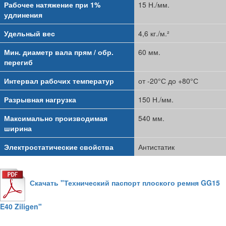
Рабочее натяжение при 1%
15 Н./мм.
удлинения
Удельный вес
4,6 кг./м.²
Мин. диаметр вала прям / обр.
60 мм.
перегиб
Интервал рабочих температур
от -20°С до +80°С
Разрывная нагрузка
150 Н./мм.
Максимально производимая
540 мм.
ширина
Электростатические свойства
Антистатик
Скачать "Технический паспорт плоского ремня GG15
E40 Ziligen"