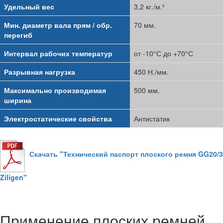
Удельный вес
3,2 кг./м.²
Мин. диаметр вала прям / обр.
70 мм.
перегиб
Интервал рабочих температур
от -10°С до +70°С
Разрывная нагрузка
450 Н./мм.
Максимально производимая
500 мм.
ширина
Электростатические свойства
Антистатик
Скачать "Технический паспорт плоского ремня GG20/3
Ziligen"
Применение плоских ремней