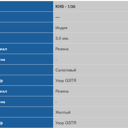
KHS - 1/30
---
Индия
3,0 мм.
иал
Резина
на
-
Салатовый
еф
Узор GSTR
иал
Резина
на
-
Желтый
еф
Узор GSTR