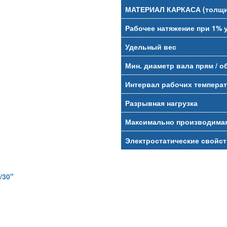
МАТЕРИАЛ КАРКАСА (толщи
Рабочее натяжение при 1% 
Удельный вес
Мин. диаметр вала прям / о
Интервал рабочих темпера
Разрывная нагрузка
Максимально производима
Электростатические свойст
/30"