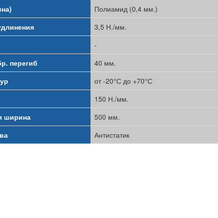
на)
Полиамид (0,4 мм.)
удлинения
3,5 Н./мм.
-
бр. перегиб
40 мм.
тур
от -20°С до +70°С
150 Н./мм.
я ширина
500 мм.
ва
Антистатик