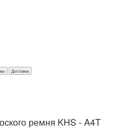
ывы
Доставка
оского ремня KHS - A4T