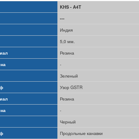
KHS - A4T
---
Индия
5,0 мм.
иал
Резина
на
-
Зеленый
еф
Узор GSTR
иал
Резина
на
-
Черный
еф
Продольные канавки