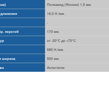
на)
Полиамид (Япония) 1,5 мм.
удлинения
16,0 Н./мм.
-
бр. перегиб
170 мм.
тур
от -20°С до +70°С
680 Н./мм.
я ширина
500 мм.
ва
Антистатик