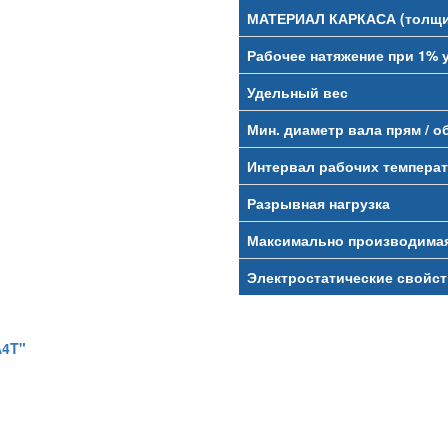
МАТЕРИАЛ КАРКАСА (толщи
Рабочее натяжение при 1% 
Удельный вес
Мин. диаметр вала прям / о
Интервал рабочих темпера
Разрывная нагрузка
Максимально производима
Электростатические свойст
A4T"