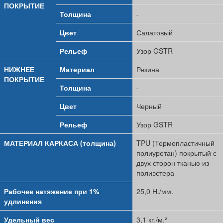
ПОКРЫТИЕ
Толщина
-
Цвет
Салатовый
Рельеф
Узор GSTR
НИЖНЕЕ
Материал
Резина
ПОКРЫТИЕ
Толщина
-
Цвет
Черный
Рельеф
Узор GSTR
МАТЕРИАЛ КАРКАСА (толщина)
TPU (Термопластичный
полиуретан) покрытый с
двух сторон тканью из
полиэстера
Рабочее натяжение при 1%
25,0 Н./мм.
удлинения
Удельный вес
3,1 кг./м.²