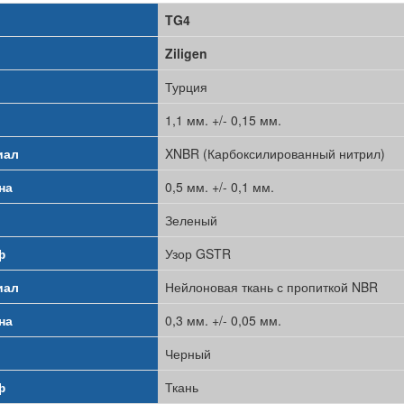
TG4
Ziligen
Турция
1,1 мм. +/- 0,15 мм.
иал
XNBR (Карбоксилированный нитрил)
на
0,5 мм. +/- 0,1 мм.
Зеленый
ф
Узор GSTR
иал
Нейлоновая ткань с пропиткой NBR
на
0,3 мм. +/- 0,05 мм.
Черный
ф
Ткань