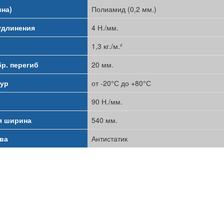
на)
Полиамид (0,2 мм.)
удлинения
4 Н./мм.
1,3 кг./м.²
бр. перегиб
20 мм.
тур
от -20°С до +80°С
90 Н./мм.
я ширина
540 мм.
ва
Антистатик