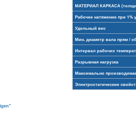
МАТЕРИАЛ КАРКАСА (толщи
Рабочее натяжение при 1% 
Удельный вес
Мин. диаметр вала прям / о
Интервал рабочих темпера
Разрывная нагрузка
Максимально производима
Электростатические свойст
igen"