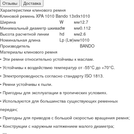
Отзывы
Доставка
Характеристики клинового ремня
Клиновой ремень XPA 1010 Bando 13x9x1010
Ширина
W
мм
12.7
Минимальный диаметр шкива
dw
мм
0.112
Высота расчетной линии
hd
мм
2.6
Номинальная длина
Lp (Lw)
мм
1010
Производитель
BANDO
Материалы клинового ремня
• Эти ремни относительно устойчивы к маслам.
• Устойчивы к воздействию температур от -55°C до +70°C.
• Электропроводность согласно стандарту ISO 1813.
• Ремни устойчивы к пыли.
• Пригодны для эксплуатации в тропических условиях.
• Используются для большинства существующих ременных
передач;
• Пригодны для приводов с большой скоростью вращения ремня;
• Конструкции с наружным натяжением малого диаметра;