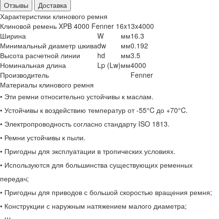
Отзывы
Доставка
Характеристики клинового ремня
Клиновой ремень XPB 4000 Fenner 16x13x4000
Ширина
W
мм
16.3
Минимальный диаметр шкива
dw
мм
0.192
Высота расчетной линии
hd
мм
3.5
Номинальная длина
Lp (Lw)
мм
4000
Производитель
Fenner
Материалы клинового ремня
• Эти ремни относительно устойчивы к маслам.
• Устойчивы к воздействию температур от -55°C до +70°C.
• Электропроводность согласно стандарту ISO 1813.
• Ремни устойчивы к пыли.
• Пригодны для эксплуатации в тропических условиях.
• Используются для большинства существующих ременных
передач;
• Пригодны для приводов с большой скоростью вращения ремня;
• Конструкции с наружным натяжением малого диаметра;