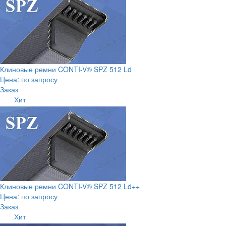
Клиновые ремни CONTI-V® SPZ 512 Ld
Цена: по запросу
Заказ
Хит
Клиновые ремни CONTI-V® SPZ 512 Ld++
Цена: по запросу
Заказ
Хит