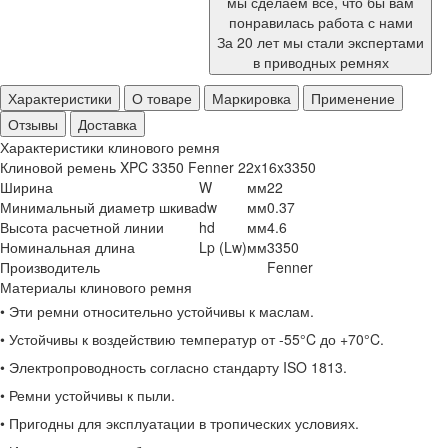
мы сделаем все, что бы вам
понравилась работа с нами
За 20 лет мы стали экспертами
в приводных ремнях
Характеристики
О товаре
Маркировка
Применение
Отзывы
Доставка
Характеристики клинового ремня
Клиновой ремень XPC 3350 Fenner 22x16x3350
Ширина
W
мм
22
Минимальный диаметр шкива
dw
мм
0.37
Высота расчетной линии
hd
мм
4.6
Номинальная длина
Lp (Lw)
мм
3350
Производитель
Fenner
Материалы клинового ремня
• Эти ремни относительно устойчивы к маслам.
• Устойчивы к воздействию температур от -55°C до +70°C.
• Электропроводность согласно стандарту ISO 1813.
• Ремни устойчивы к пыли.
• Пригодны для эксплуатации в тропических условиях.