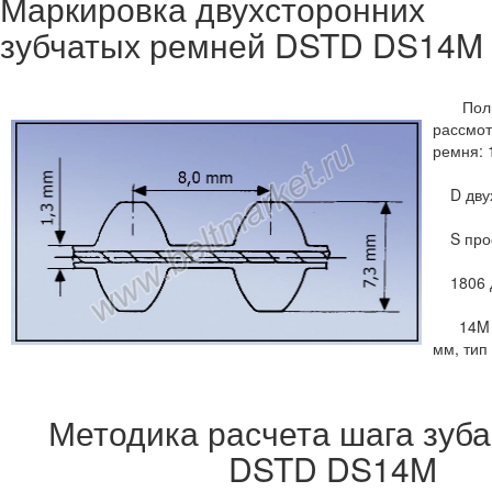
Маркировка двухсторонних
зубчатых ремней DSTD DS14M
Полну
рассм
ремня:
D двух
S проф
1806 д
14M ша
мм, тип
Методика расчета шага зуб
DSTD DS14M