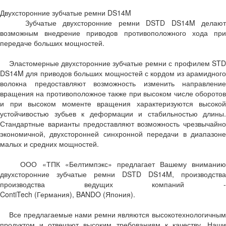
Двухсторонние зубчатые ремни DS14M
Зубчатые двухсторонние ремни DSTD DS14M делают
возможным внедрение приводов противоположного хода при
передаче больших мощностей.
Эластомерные двухсторонние зубчатые ремни с профилем STD
DS14M для приводов больших мощностей с кордом из арамидного
волокна предоставляют возможность изменить направление
вращения на противоположное также при высоком числе оборотов
и при высоком моменте вращения характеризуются высокой
устойчивостью зубьев к деформации и стабильностью длины.
Стандартные варианты предоставляют возможность чрезвычайно
экономичной, двухсторонней синхронной передачи в диапазоне
малых и средних мощностей.
ООО «ТПК «Белтимпэкс» предлагает Вашему вниманию
двухсторонние зубчатые ремни DSTD DS14M, производства
производства ведущих компаний -
ContiTech (Германия), BANDO (Япония).
Все предлагаемые нами ремни являются высокотехнологичным
продуктом и отвечают высоким требованиям к качеству. Наши