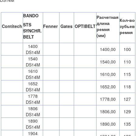
DS14M
BANDO
Расчетная
Кол-во
длина
STS
Contitech
Fenner
Gates
OPTIBELT
зубьев
ремня
SYNCHR.
ремня
(мм)
BELT
1400
1400,00
100
DS14M
1540
1540,00
110
DS14M
1610
1610,00
115
DS14M
1652
1652,00
118
DS14M
1778
1778,00
127
DS14M
1806
1806,00
129
DS14M
1890
1890,00
135
DS14M
1904