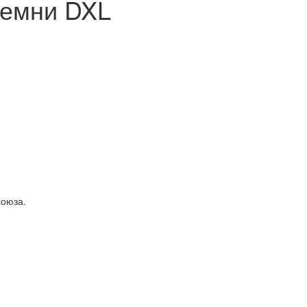
ремни DXL
союза.