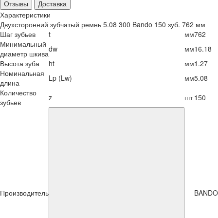
Отзывы
Доставка
Характеристики
Двухсторонний зубчатый ремнь 5.08 300 Bando 150 зуб. 762 мм
Шаг зубьев
t
мм
762
Минимальный
dw
мм
16.18
диаметр шкива
Высота зуба
ht
мм
1.27
Номинальная
Lp (Lw)
мм
5.08
длина
Количество
z
шт
150
зубьев
Производитель
BANDO