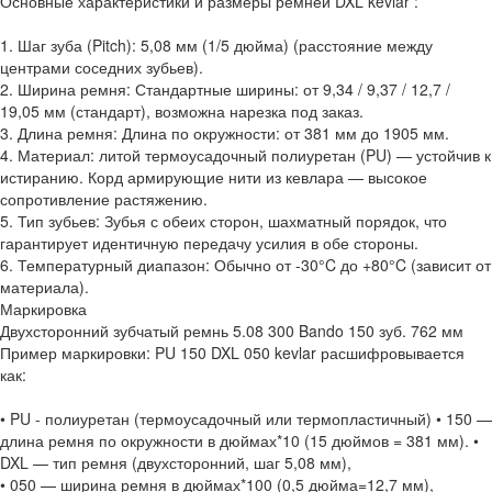
Основные характеристики и размеры ремней DXL kevlar :
1. Шаг зуба (Pitch): 5,08 мм (1/5 дюйма) (расстояние между
центрами соседних зубьев).
2. Ширина ремня: Стандартные ширины: от 9,34 / 9,37 / 12,7 /
19,05 мм (стандарт), возможна нарезка под заказ.
3. Длина ремня: Длина по окружности: от 381 мм до 1905 мм.
4. Материал: литой термоусадочный полиуретан (PU) — устойчив к
истиранию. Корд армирующие нити из кевлара — высокое
сопротивление растяжению.
5. Тип зубьев: Зубья с обеих сторон, шахматный порядок, что
гарантирует идентичную передачу усилия в обе стороны.
6. Температурный диапазон: Обычно от -30°C до +80°C (зависит от
материала).
Маркировка
Двухсторонний зубчатый ремнь 5.08 300 Bando 150 зуб. 762 мм
Пример маркировки: PU 150 DXL 050 kevlar расшифровывается
как:
• PU - полиуретан (термоусадочный или термопластичный) • 150 —
длина ремня по окружности в дюймах*10 (15 дюймов = 381 мм). •
DXL — тип ремня (двухсторонний, шаг 5,08 мм),
• 050 — ширина ремня в дюймах*100 (0,5 дюйма=12,7 мм),