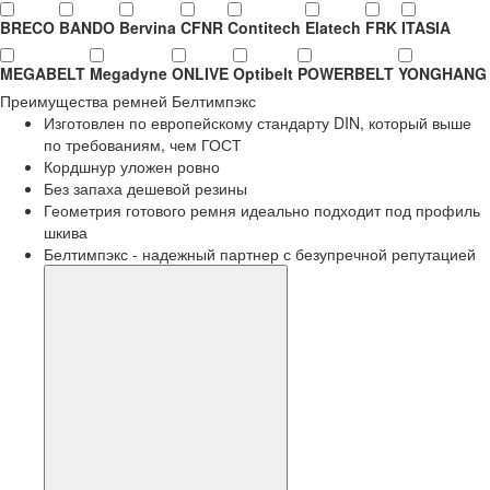
BRECO
BANDO
Bervina
CFNR
Contitech
Elatech
FRK
ITASIA
MEGABELT
Megadyne
ONLIVE
Optibelt
POWERBELT
YONGHANG
Преимущества
ремней Белтимпэкс
Изготовлен по европейскому стандарту DIN, который выше
по требованиям, чем ГОСТ
Кордшнур уложен ровно
Без запаха дешевой резины
Геометрия готового ремня идеально подходит под профиль
шкива
Белтимпэкс - надежный партнер с безупречной репутацией