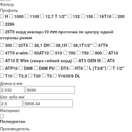
Фильтр
Профиль
H
1000
1100
12,7 T 1/2"
132
150
16T10
200
2286
25T5 корд кевлар+10 mm проточка по центру одной
стороны ремня
300
32T5
38,1 DH
38,1H
38,1T1/2"
47T9
47T9 e-wire
50AT10
510
700
750
900
AT10
AT10 E Wire (сверх гибкий корд)
AT3 GEN III
AT5
ATP10
D8M
D8M PU
DT5
HT8
L (T3/8")
T 1/2"
T10
T2,5
T20
T5
V1635/9 DL
Длина в мм
Шаг зуба мм
Материал
Полиуретан
Производитель