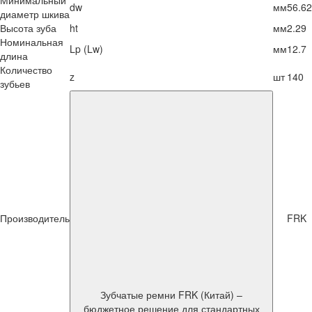
Минимальный
dw
мм
56.62
диаметр шкива
Высота зуба
ht
мм
2.29
Номинальная
Lp (Lw)
мм
12.7
длина
Количество
z
шт
140
зубьев
Производитель
FRK
Зубчатые ремни FRK (Китай) –
бюджетное решение для стандартных