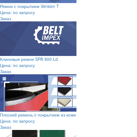
Ремни с покрытием Version T
Цена: по запросу
Заказ
Клиновые ремни SPA 900 Ld
Цена: по запросу
Заказ
Плоский ремень c покрытием из кожи
Цена: по запросу
Заказ