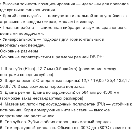
• Высокая точность позиционирования — идеальны для приводов,
где критична синхронизация.
• Долгий срок службы — полиуретан и стальной корд устойчивы к
агрессивным средам (жирам, маслам) и износу.
• Плавная работа — сниженная вибрация и шум по сравнению с
цепными передачами.
• Универсальность — подходят для горизонтальных и
вертикальных передач.
Основные размеры
Основные характеристики и размеры ремней DB DH:
1. Шаг зуба (Pitch): 12,7 мм (0.5 дюйма) (расстояние между
центрами соседних зубьев).
2. Ширина ремня: Стандартные ширины: 12,7 / 19,05 / 25,4 / 32,1 /
50,8 / 76,2 мм, возможна нарезка под заказ.
3. Длина ремня: Длина по окружности: от 584 мм до 4500 мм
(возможен заказ нестандартных размеров).
4. Материал: литой термоусадочный полиуретан (PU) — устойчив к
истиранию. Корд армирующие нити из стали — высокое
сопротивление растяжению.
5. Тип зубьев: Зубья с обеих сторон, шахматный порядок.
6. Температурный диапазон: Обычно от -30°C до +80°C (зависит от