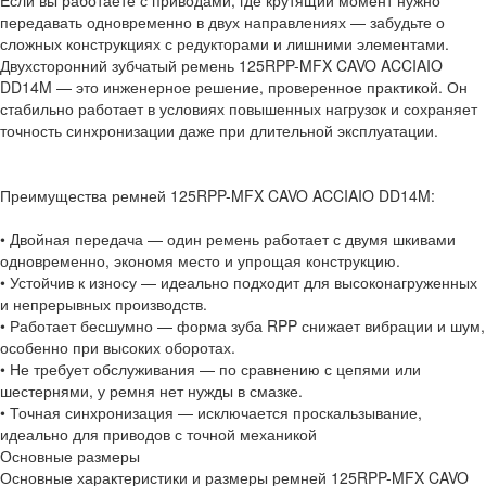
Если вы работаете с приводами, где крутящий момент нужно
передавать одновременно в двух направлениях — забудьте о
сложных конструкциях с редукторами и лишними элементами.
Двухсторонний зубчатый ремень 125RPP-MFX CAVO ACCIAIO
DD14M — это инженерное решение, проверенное практикой. Он
стабильно работает в условиях повышенных нагрузок и сохраняет
точность синхронизации даже при длительной эксплуатации.
Преимущества ремней 125RPP-MFX CAVO ACCIAIO DD14M:
• Двойная передача — один ремень работает с двумя шкивами
одновременно, экономя место и упрощая конструкцию.
• Устойчив к износу — идеально подходит для высоконагруженных
и непрерывных производств.
• Работает бесшумно — форма зуба RPP снижает вибрации и шум,
особенно при высоких оборотах.
• Не требует обслуживания — по сравнению с цепями или
шестернями, у ремня нет нужды в смазке.
• Точная синхронизация — исключается проскальзывание,
идеально для приводов с точной механикой
Основные размеры
Основные характеристики и размеры ремней 125RPP-MFX CAVO