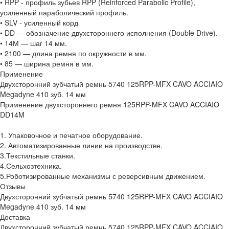
• RPP - профиль зубьев RPP (Reinforced Parabolic Profile),
усиленный параболический профиль.
• SLV - усиленный корд
• DD — обозначение двухстороннего исполнения (Double Drive).
• 14М — шаг 14 мм.
• 2100 — длина ремня по окружности в мм.
• 85 — ширина ремня в мм.
Применение
Двухсторонний зубчатый ремнь 5740 125RPP-MFX CAVO ACCIAIO
Megadyne 410 зуб. 14 мм
Применение двухстороннего ремня 125RPP-MFX CAVO ACCIAIO
DD14M
1. Упаковочное и печатное оборудование.
2. Автоматизированные линии на производстве.
3.Текстильные станки.
4.Сельхозтехника.
5.Роботизированные механизмы с реверсивным движением.
Отзывы
Двухсторонний зубчатый ремнь 5740 125RPP-MFX CAVO ACCIAIO
Megadyne 410 зуб. 14 мм
Доставка
Двухсторонний зубчатый ремнь 5740 125RPP-MFX CAVO ACCIAIO