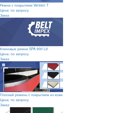
Ремни с покрытием Version T
Цена: по запросу
Заказ
Клиновые ремни SPA 900 Ld
Цена: по запросу
Заказ
Плоский ремень c покрытием из кожи
Цена: по запросу
Заказ