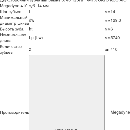
Megadyne 410 зуб. 14 мм
Шаг зубьев
t
мм
14
Минимальный
dw
мм
129.3
диаметр шкива
Высота зуба
ht
мм
6
Номинальная
Lp (Lw)
мм
5740
длина
Количество
z
шт
410
зубьев
Производитель
Megadyne